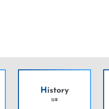
H
istory
沿革