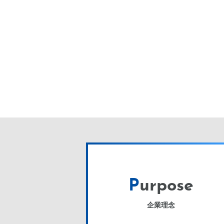
P
urpose
企業理念