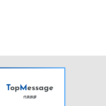
T
op
M
essage
代表挨拶