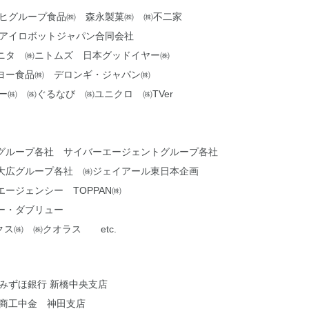
サヒグループ食品㈱ 森永製菓㈱ ㈱不二家
アイロボットジャパン合同会社
ニタ ㈱ニトムズ 日本グッドイヤー㈱
ヨー食品㈱ デロンギ・ジャパン㈱
フー㈱ ㈱ぐるなび ㈱ユニクロ ㈱TVer
グループ各社 サイバーエージェントグループ各社
 大広グループ各社 ㈱ジェイアール東日本企画
ージェンシー TOPPAN㈱
ー・ダブリュー
クス㈱ ㈱クオラス etc.
みずほ銀行 新橋中央支店
 商工中金 神田支店