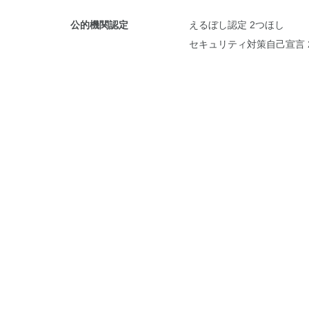
公的機関認定
えるぼし認定 2つほし
セキュリティ対策自己宣言 