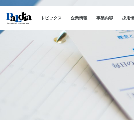
トピックス
企業情報
事業内容
採用
会社概要
キャンペーン事務局運用
企業理念
沿革
CAM-SAKU
代表挨拶
キャンペーンランキ