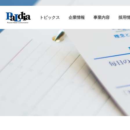
トピックス
企業情報
事業内容
採用
会社概要
キャンペーン事務局運用
企業理念
沿革
CAM-SAKU
代表挨拶
キャンペーンランキ