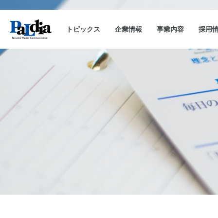
トピックス
企業情報
事業内容
採用
会社概要
キャンペーン事務局運用
企業理念
沿革
CAM-SAKU
代表挨拶
キャンペーンランキ