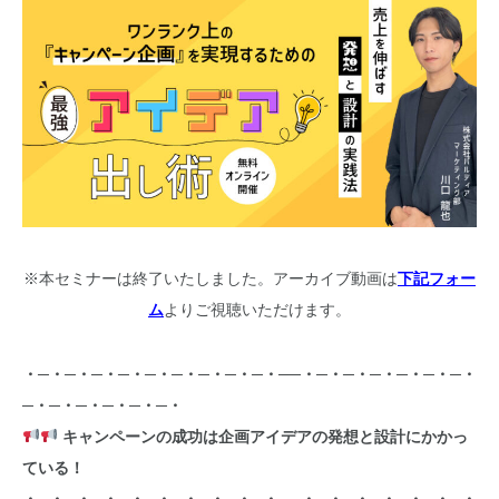
※本セミナーは終了いたしました。アーカイブ動画は
下記フォー
ム
よりご視聴いただけます。
・─・─・─・─・─・─・─・─・─・──・─・─・─・─・─・─・
─・─・─・─・─・─・
キャンペーンの成功は企画アイデアの発想と設計にかかっ
ている！