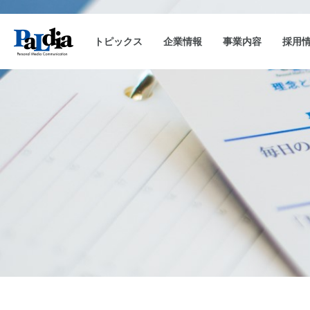
トピックス
企業情報
事業内容
採用
会社概要
キャンペーン事務局運用
企業理念
沿革
CAM-SAKU
代表挨拶
キャンペーンランキ