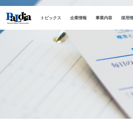
トピックス
企業情報
事業内容
採用
会社概要
キャンペーン事務局運用
企業理念
沿革
CAM-SAKU
代表挨拶
キャンペーンランキ