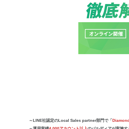
～LINE社認定のLocal Sales partner部門で「
Diamon
～運用実績
4,000アカウント以上
のパルディアが実施す