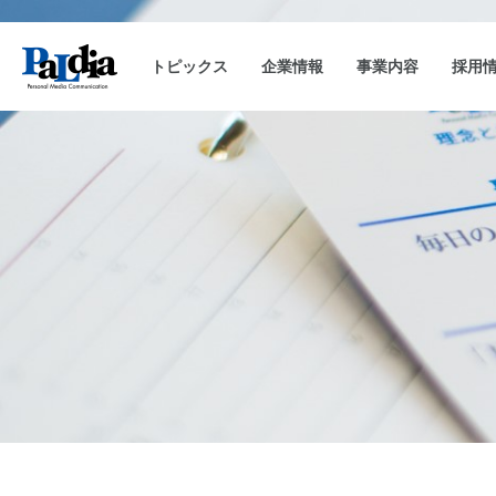
トピックス
企業情報
事業内容
採用
会社概要
キャンペーン事務局運用
企業理念
沿革
CAM-SAKU
代表挨拶
キャンペーンランキ