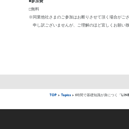
■参加費
□無料
※同業他社さまのご参加はお断りさせて頂く場合がご
申し訳ございませんが、ご理解のほど宜しくお願い致
TOP
>
Topics
> 1時間で基礎知識が身につく『LI