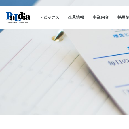
トピックス
企業情報
事業内容
採用
会社概要
キャンペーン事務局運用
企業理念
沿革
CAM-SAKU
代表挨拶
キャンペーンランキ