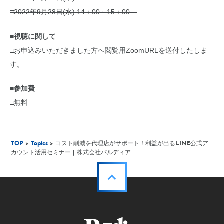
□2022年9月28日(水) 14：00～15：00
■視聴に関して
□お申込みいただきました方へ閲覧用ZoomURLを送付したしま
す。
■参加費
□無料
TOP
>
Topics
> コスト削減を代理店がサポート！利益が出るLINE公式ア
カウント活用セミナー | 株式会社パルディア