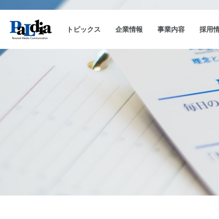
トピックス
企業情報
事業内容
採用
会社概要
キャンペーン事務局運用
企業理念
沿革
CAM-SAKU
代表挨拶
キャンペーンランキ