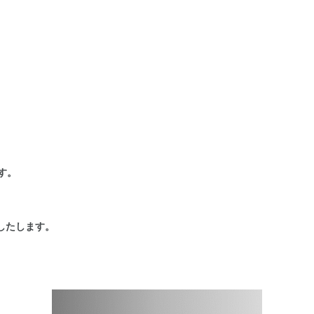
す。
付したします。