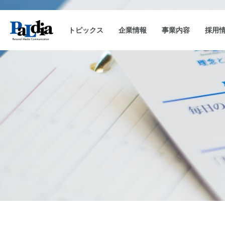
トピックス
企業情報
事業内容
採用
会社概要
キャンペーン事務局運用
企業理念
沿革
CAM-SAKU
代表挨拶
キャンペーンランキ