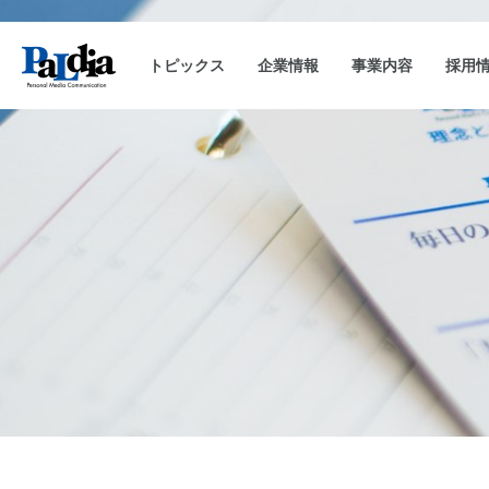
トピックス
企業情報
事業内容
採用
会社概要
キャンペーン事務局運用
企業理念
沿革
CAM-SAKU
代表挨拶
キャンペーンランキ