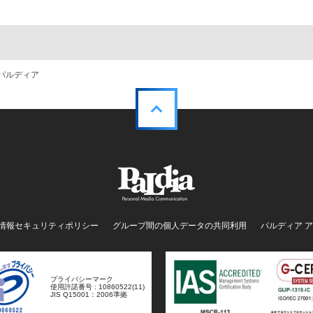
社パルディア
情報セキュリティポリシー
グループ間の個人データの共同利用
パルディア 
プライバシーマーク
使用許諾番号 : 10860522(11)
JIS Q15001：2006準拠