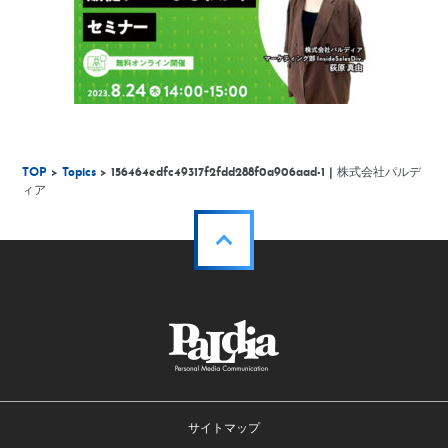
TOP
>
Topics
> 156464edfc49317f2fdd288f0a906aad-1 | 株式会社パルデ
ィア
サイトマップ