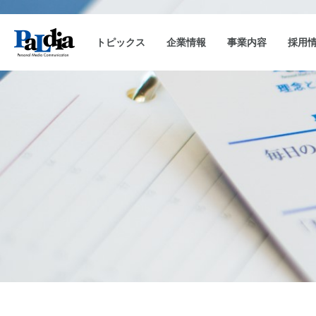
トピックス
企業情報
事業内容
採用
会社概要
キャンペーン事務局運用
企業理念
沿革
CAM-SAKU
代表挨拶
キャンペーンランキ