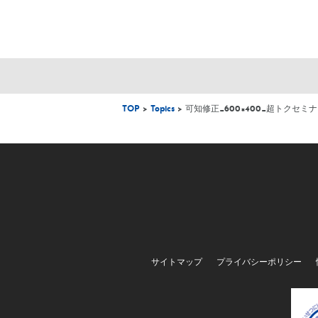
TOP
>
Topics
> 可知修正_600×400_超トクセ
サイトマップ
プライバシーポリシー